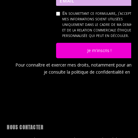
En soumettant ce formulaire, j'accepte q
mes informations soient utilisées
uniquement dans le cadre de ma demand
et de la relation commerciale éthique et
personnalisée qui peut en découler.
Je m'inscris !
Pour connaître et exercer mes droits, notamment pour ann
je consulte la politique de confidentialité en
cli
NOUS CONTACTER