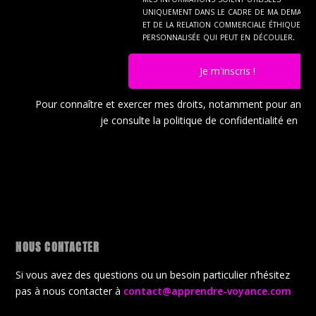
uniquement dans le cadre de ma demand
et de la relation commerciale éthique et
personnalisée qui peut en découler.
Je m'inscris !
Pour connaître et exercer mes droits, notamment pour ann
je consulte la politique de confidentialité en
cli
NOUS CONTACTER
Si vous avez des questions ou un besoin particulier n’hésitez
pas à nous contacter à
contact@apprendre-voyance.com