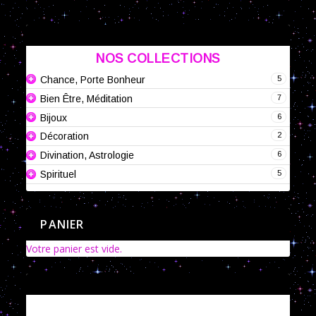
NOS COLLECTIONS
5
Chance, Porte Bonheur
7
Bien Être, Méditation
6
Bijoux
2
Décoration
6
Divination, Astrologie
5
Spirituel
PANIER
Votre panier est vide.