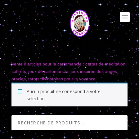
CARTOMANCIE ORACLES
Vente d’articles pour la cartomancie : cartes de méditation,
coffrets, jeux de cartomancie, jeux inspirés des anges,
oracles, tarots divinatoires pour la voyance
Aucun produit ne correspond à votre
sélection.
RECHERCHE