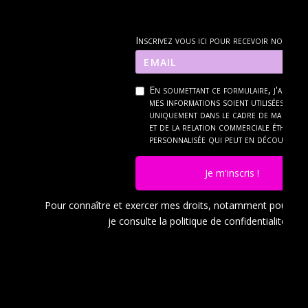
Inscrivez vous ici pour recevoir nos new
En soumettant ce formulaire, j'accept
mes informations soient utilisées
uniquement dans le cadre de ma dema
et de la relation commerciale éthique 
personnalisée qui peut en découler.
Je m'inscris !
Pour connaître et exercer mes droits, notamment pour a
je consulte la politique de confidentialité en
c