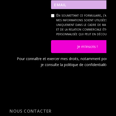
En soumettant ce formulaire, j'accept
mes informations soient utilisées
uniquement dans le cadre de ma dema
et de la relation commerciale éthique 
personnalisée qui peut en découler.
Je m'inscris !
Pour connaître et exercer mes droits, notamment pour a
je consulte la politique de confidentialité en
c
NOUS CONTACTER