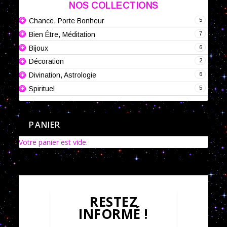
NOS COLLECTIONS
5
Chance, Porte Bonheur
7
Bien Être, Méditation
6
Bijoux
2
Décoration
6
Divination, Astrologie
5
Spirituel
PANIER
Votre panier est vide.
RESTEZ
INFORMÉ !