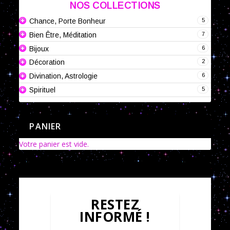
NOS COLLECTIONS
5
Chance, Porte Bonheur
7
Bien Être, Méditation
6
Bijoux
2
Décoration
6
Divination, Astrologie
5
Spirituel
PANIER
Votre panier est vide.
RESTEZ
INFORMÉ !