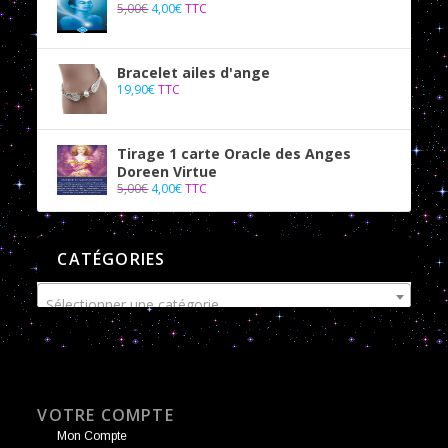
5,00
€
4,00
€
TTC
Bracelet ailes d'ange
19,90
€
TTC
Tirage 1 carte Oracle des Anges
Doreen Virtue
5,00
€
4,00
€
TTC
CATÉGORIES
Sélectionner une catégorie
VOTRE COMPTE
Mon Compte