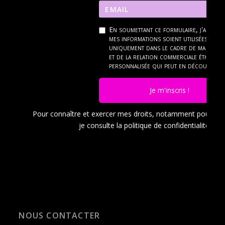
En soumettant ce formulaire, j'accept
mes informations soient utilisées
uniquement dans le cadre de ma dema
et de la relation commerciale éthique 
personnalisée qui peut en découler.
Je m'inscris !
Pour connaître et exercer mes droits, notamment pour a
je consulte la politique de confidentialité en
c
NOUS CONTACTER