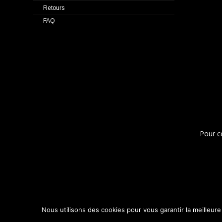
Retours
FAQ
Pour c
Nous utilisons des cookies pour vous garantir la meilleure
Conçu par
| Propulsé par
Elegant Themes
WordPress