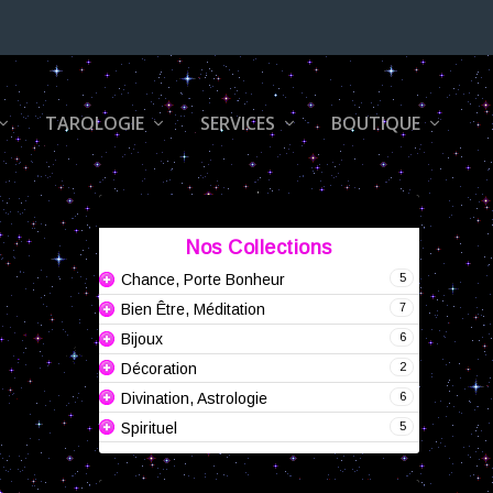
TAROLOGIE
SERVICES
BOUTIQUE
Nos Collections
5
Chance, Porte Bonheur
7
Bien Être, Méditation
6
Bijoux
2
Décoration
6
Divination, Astrologie
5
Spirituel