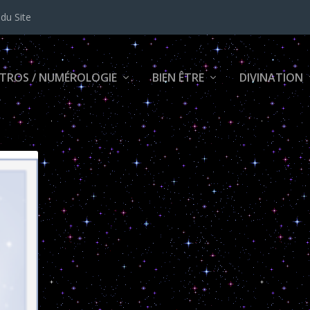
 du Site
TROS / NUMÉROLOGIE
BIEN ÊTRE
DIVINATION
mination