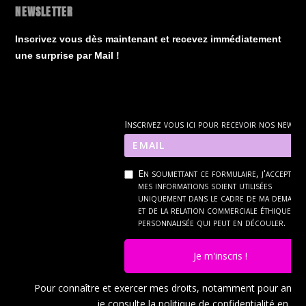
NEWSLETTER
Inscrivez vous dès maintenant et recevez immédiatement
une surprise par Mail !
Inscrivez vous ici pour recevoir nos news
En soumettant ce formulaire, j'accepte q
mes informations soient utilisées
uniquement dans le cadre de ma demand
et de la relation commerciale éthique et
personnalisée qui peut en découler.
Je m'inscris !
Pour connaître et exercer mes droits, notamment pour ann
je consulte la politique de confidentialité en
cli