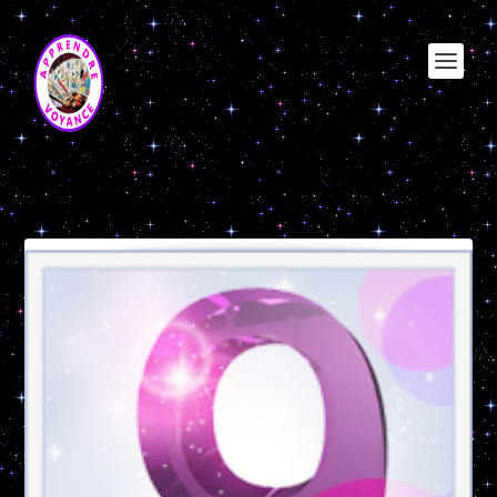
Étiquette :
chemin de vie 9
apprendre