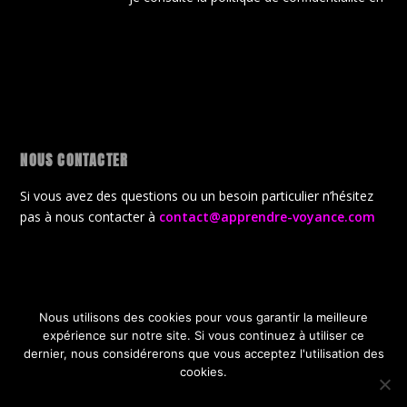
NOUS CONTACTER
Si vous avez des questions ou un besoin particulier n’hésitez
pas à nous contacter à
contact@apprendre-voyance.com
Nous utilisons des cookies pour vous garantir la meilleure
Conçu par
| Propulsé par
Elegant Themes
WordPress
expérience sur notre site. Si vous continuez à utiliser ce
CGV
Politique de confidentialité
dernier, nous considérerons que vous acceptez l'utilisation des
Politique de gestion des cookies
A propos de la boutique
cookies.
Offres Gratuites de lancement
OK
JE REFUSE