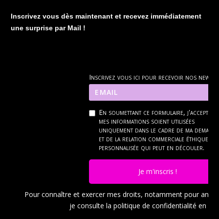
Inscrivez vous dès maintenant et recevez immédiatement
une surprise par Mail !
Inscrivez vous ici pour recevoir nos news
En soumettant ce formulaire, j'accepte q
mes informations soient utilisées
uniquement dans le cadre de ma demand
et de la relation commerciale éthique et
personnalisée qui peut en découler.
Je m'inscris !
Pour connaître et exercer mes droits, notamment pour ann
je consulte la politique de confidentialité en
cli