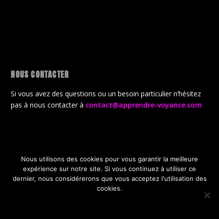
NOUS CONTACTER
Si vous avez des questions ou un besoin particulier n’hésitez
pas à nous contacter à
contact@apprendre-voyance.com
Nous utilisons des cookies pour vous garantir la meilleure
Conçu par
| Propulsé par
Elegant Themes
WordPress
expérience sur notre site. Si vous continuez à utiliser ce
CGV
Politique de confidentialité
dernier, nous considérerons que vous acceptez l'utilisation des
Politique de gestion des cookies
A propos de la boutique
cookies.
Offres Gratuites de lancement
OK
JE REFUSE