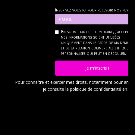
Inscrivez vous ici pour recevoir nos news
En soumettant ce formulaire, j'accepte q
mes informations soient utilisées
uniquement dans le cadre de ma demand
et de la relation commerciale éthique et
personnalisée qui peut en découler.
Je m'inscris !
Pour connaître et exercer mes droits, notamment pour ann
je consulte la politique de confidentialité en
cli