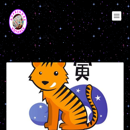
Étiquette :
le tigre avec qui il ne
s’entend pas