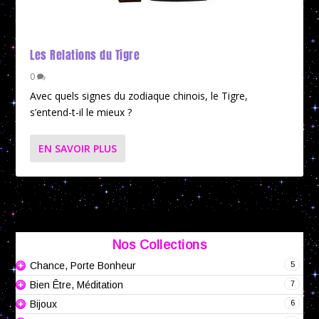
Les Relations du Tigre
0
Avec quels signes du zodiaque chinois, le Tigre,
s’entend-t-il le mieux ?
EN SAVOIR PLUS
Nos Collections
5
Chance, Porte Bonheur
7
Bien Être, Méditation
6
Bijoux