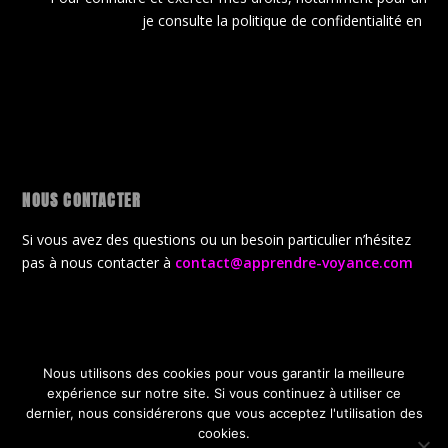
je consulte la politique de confidentialité en
cli
NOUS CONTACTER
Si vous avez des questions ou un besoin particulier n’hésitez
pas à nous contacter à
contact@apprendre-voyance.com
Nous utilisons des cookies pour vous garantir la meilleure
Conçu par
| Propulsé par
Elegant Themes
WordPress
expérience sur notre site. Si vous continuez à utiliser ce
CGV
Politique de confidentialité
dernier, nous considérerons que vous acceptez l'utilisation des
Politique de gestion des cookies
A propos de la boutique
cookies.