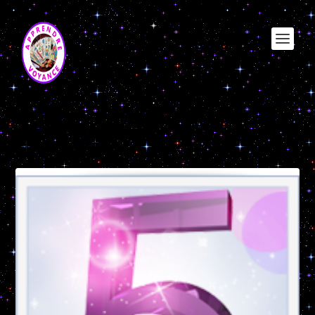
Étiquette :
ne laisse personne
indifferent signification de
l’expression