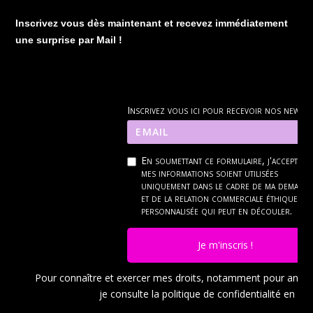
Inscrivez vous dès maintenant et recevez immédiatement
une surprise par Mail !
Inscrivez vous ici pour recevoir nos news
En soumettant ce formulaire, j'accepte q
mes informations soient utilisées
uniquement dans le cadre de ma demand
et de la relation commerciale éthique et
personnalisée qui peut en découler.
Je m'inscris !
Pour connaître et exercer mes droits, notamment pour ann
je consulte la politique de confidentialité en
cli