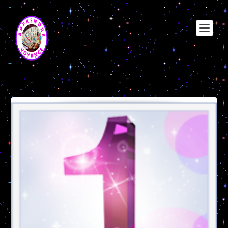
Étiquette :
nombre dheredite 1