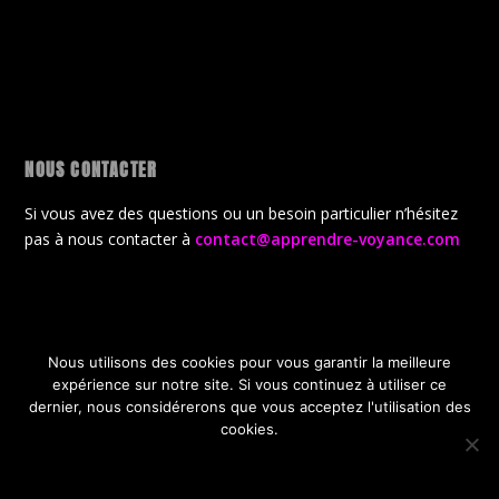
NOUS CONTACTER
Si vous avez des questions ou un besoin particulier n’hésitez
pas à nous contacter à
contact@apprendre-voyance.com
Nous utilisons des cookies pour vous garantir la meilleure
Conçu par
| Propulsé par
Elegant Themes
WordPress
expérience sur notre site. Si vous continuez à utiliser ce
CGV
Politique de confidentialité
dernier, nous considérerons que vous acceptez l'utilisation des
Politique de gestion des cookies
A propos de la boutique
cookies.
Offres Gratuites de lancement
OK
JE REFUSE