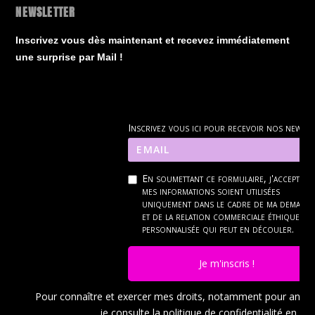
NEWSLETTER
Inscrivez vous dès maintenant et recevez immédiatement
une surprise par Mail !
Inscrivez vous ici pour recevoir nos news
En soumettant ce formulaire, j'accepte q
mes informations soient utilisées
uniquement dans le cadre de ma demand
et de la relation commerciale éthique et
personnalisée qui peut en découler.
Je m'inscris !
Pour connaître et exercer mes droits, notamment pour ann
je consulte la politique de confidentialité en
cli