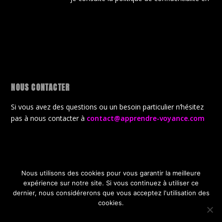
NOUS CONTACTER
Si vous avez des questions ou un besoin particulier n’hésitez
pas à nous contacter à
contact@apprendre-voyance.com
Nous utilisons des cookies pour vous garantir la meilleure
Conçu par
| Propulsé par
Elegant Themes
WordPress
expérience sur notre site. Si vous continuez à utiliser ce
CGV
Politique de confidentialité
dernier, nous considérerons que vous acceptez l'utilisation des
Politique de gestion des cookies
A propos de la boutique
cookies.
Offres Gratuites de lancement
OK
JE REFUSE