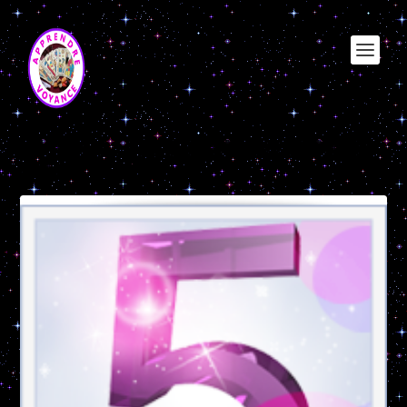
Étiquette :
Olle numerologie Nombre
actif