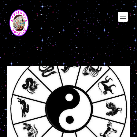
Étiquette :
origine de l’astrologie
chinoise ?