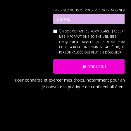
Inscrivez vous ici pour recevoir nos news
En soumettant ce formulaire, j'accepte q
mes informations soient utilisées
uniquement dans le cadre de ma demand
et de la relation commerciale éthique et
personnalisée qui peut en découler.
Je m'inscris !
Pour connaître et exercer mes droits, notamment pour ann
je consulte la politique de confidentialité en
cli