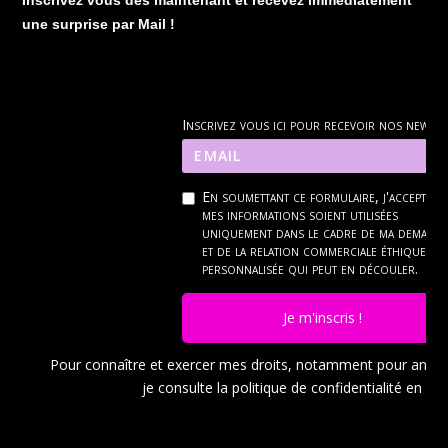
une surprise par Mail !
Inscrivez vous ici pour recevoir nos news
En soumettant ce formulaire, j'accepte q
mes informations soient utilisées
uniquement dans le cadre de ma demand
et de la relation commerciale éthique et
personnalisée qui peut en découler.
Je m'inscris !
Pour connaître et exercer mes droits, notamment pour ann
je consulte la politique de confidentialité en
cli