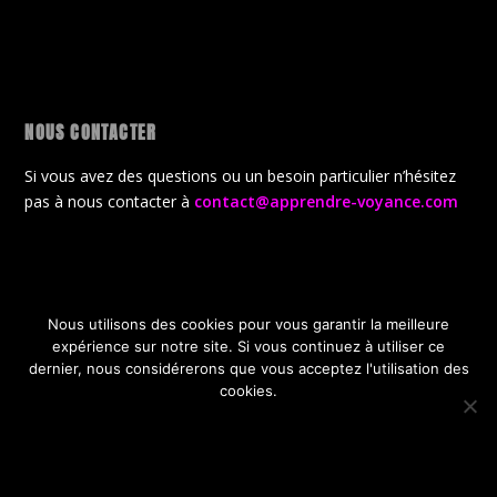
NOUS CONTACTER
Si vous avez des questions ou un besoin particulier n’hésitez
pas à nous contacter à
contact@apprendre-voyance.com
Nous utilisons des cookies pour vous garantir la meilleure
Conçu par
| Propulsé par
Elegant Themes
WordPress
expérience sur notre site. Si vous continuez à utiliser ce
CGV
Politique de confidentialité
dernier, nous considérerons que vous acceptez l'utilisation des
Politique de gestion des cookies
A propos de la boutique
cookies.
Offres Gratuites de lancement
OK
JE REFUSE
POLITIQUE DE CONFIDENTIALITÉ
< script type="text/javascript"> document.oncontextmenu = new