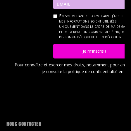
En soumettant ce formulaire, j'accepte q
mes informations soient utilisées
uniquement dans le cadre de ma demand
et de la relation commerciale éthique et
personnalisée qui peut en découler.
Je m'inscris !
Pour connaître et exercer mes droits, notamment pour ann
je consulte la politique de confidentialité en
cli
NOUS CONTACTER