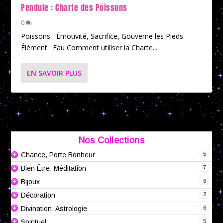
Pendule : Charte des Poissons
0
Poissons Émotivité, Sacrifice, Gouverne les Pieds
Élément : Eau Comment utiliser la Charte...
EN SAVOIR PLUS
Nos Collections
5
Chance, Porte Bonheur
7
Bien Être, Méditation
6
Bijoux
2
Décoration
6
Divination, Astrologie
5
Spirituel