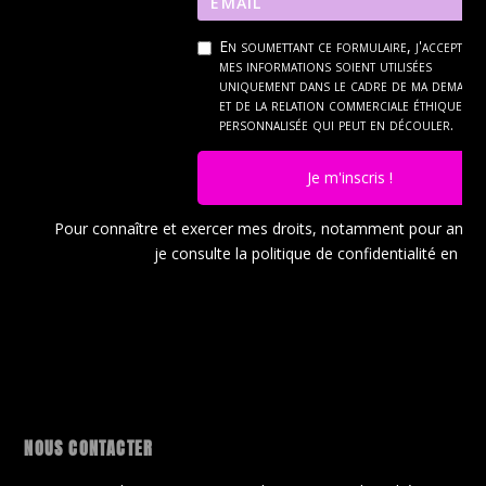
En soumettant ce formulaire, j'accepte q
mes informations soient utilisées
uniquement dans le cadre de ma demand
et de la relation commerciale éthique et
personnalisée qui peut en découler.
Je m'inscris !
Pour connaître et exercer mes droits, notamment pour ann
je consulte la politique de confidentialité en
cli
NOUS CONTACTER