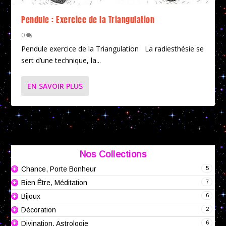
Pendule : Exercice de la Triangulation
0
Pendule exercice de la Triangulation La radiesthésie se
sert d’une technique, la...
EN SAVOIR PLUS
Nos Collections
5
Chance, Porte Bonheur
7
Bien Être, Méditation
6
Bijoux
2
Décoration
6
Divination, Astrologie