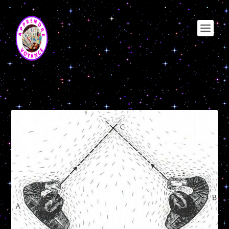
Étiquette :
radiesthésie recherche
objet