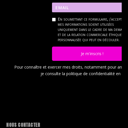
En soumettant ce formulaire, j'accepte q
mes informations soient utilisées
uniquement dans le cadre de ma demand
et de la relation commerciale éthique et
personnalisée qui peut en découler.
Je m'inscris !
Pour connaître et exercer mes droits, notamment pour ann
je consulte la politique de confidentialité en
cli
NOUS CONTACTER