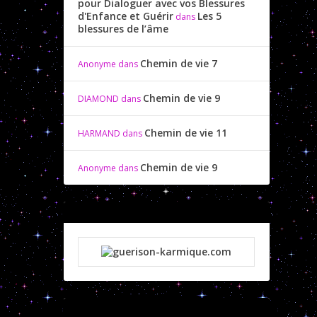
pour Dialoguer avec vos Blessures
d'Enfance et Guérir
Les 5
dans
blessures de l’âme
Chemin de vie 7
Anonyme
dans
Chemin de vie 9
DIAMOND
dans
Chemin de vie 11
HARMAND
dans
Chemin de vie 9
Anonyme
dans