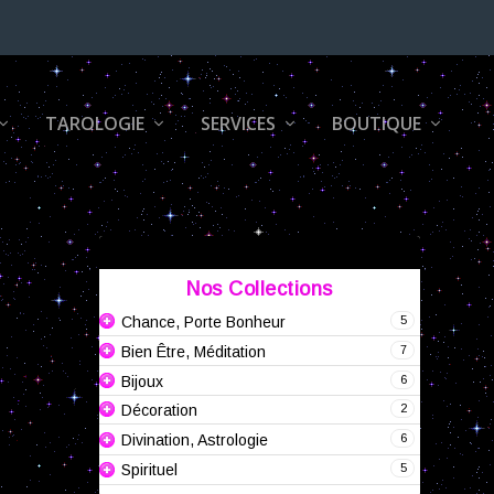
TAROLOGIE
SERVICES
BOUTIQUE
Nos Collections
5
Chance, Porte Bonheur
7
Bien Être, Méditation
6
Bijoux
2
Décoration
6
Divination, Astrologie
5
Spirituel