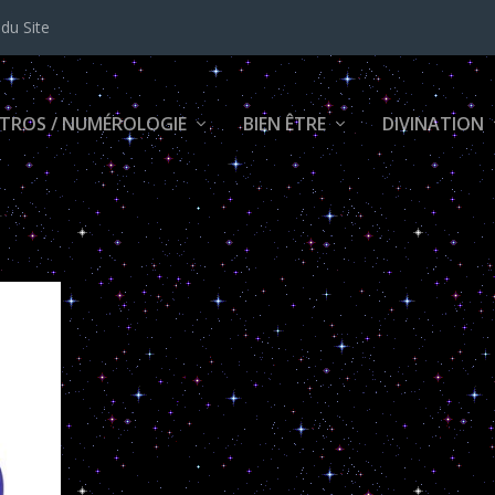
 du Site
TROS / NUMÉROLOGIE
BIEN ÊTRE
DIVINATION