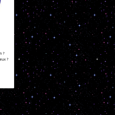
n ?
ieux ?