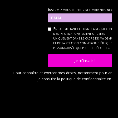
Inscrivez vous ici pour recevoir nos news
En soumettant ce formulaire, j'accepte q
mes informations soient utilisées
uniquement dans le cadre de ma demand
et de la relation commerciale éthique et
personnalisée qui peut en découler.
Je m'inscris !
Pour connaître et exercer mes droits, notamment pour ann
je consulte la politique de confidentialité en
cli