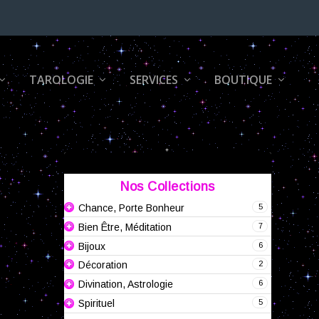
TAROLOGIE
SERVICES
BOUTIQUE
Nos Collections
5
Chance, Porte Bonheur
7
Bien Être, Méditation
6
Bijoux
2
Décoration
6
Divination, Astrologie
5
Spirituel