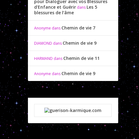
pour Dialoguer avec vos Blessures
d'Enfance et Guérir
Les 5
dans
blessures de l’âme
Chemin de vie 7
Anonyme
dans
Chemin de vie 9
DIAMOND
dans
Chemin de vie 11
HARMAND
dans
Chemin de vie 9
Anonyme
dans