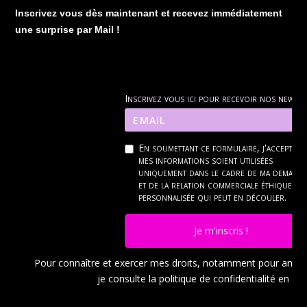
Inscrivez vous dès maintenant et recevez immédiatement
une surprise par Mail !
Inscrivez vous ici pour recevoir nos news
En soumettant ce formulaire, j'accepte q
mes informations soient utilisées
uniquement dans le cadre de ma demand
et de la relation commerciale éthique et
personnalisée qui peut en découler.
Je m'inscris !
Pour connaître et exercer mes droits, notamment pour ann
je consulte la politique de confidentialité en
cli