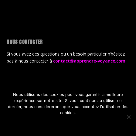
NOUS CONTACTER
Si vous avez des questions ou un besoin particulier n’hésitez
pas à nous contacter à
contact@apprendre-voyance.com
Nous utilisons des cookies pour vous garantir la meilleure
Conçu par
| Propulsé par
Elegant Themes
WordPress
expérience sur notre site. Si vous continuez à utiliser ce
CGV
Politique de confidentialité
dernier, nous considérerons que vous acceptez l'utilisation des
Politique de gestion des cookies
A propos de la boutique
cookies.
Offres Gratuites de lancement
OK
JE REFUSE
POLITIQUE DE CONFIDENTIALITÉ