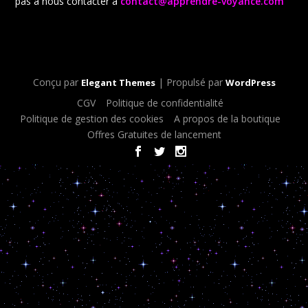
pas à nous contacter à
contact@apprendre-voyance.com
Conçu par
| Propulsé par
Elegant Themes
WordPress
CGV
Politique de confidentialité
Politique de gestion des cookies
A propos de la boutique
Offres Gratuites de lancement
< script type="text/javascript"> document.oncontextmenu = new
Function ("return false");