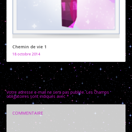
Chemin de vie 1
18 octobre 2014
LAISSER UNE RÉPONSE
Votre adresse e-mail ne sera pas publiée.
Les champs
obligatoires sont indiqués avec
*