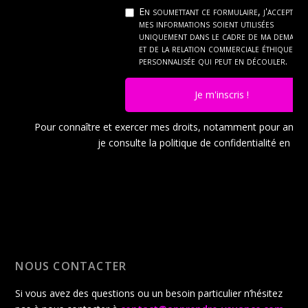
En soumettant ce formulaire, j'accepte q
mes informations soient utilisées
uniquement dans le cadre de ma demand
et de la relation commerciale éthique et
personnalisée qui peut en découler.
Je m'inscris !
Pour connaître et exercer mes droits, notamment pour ann
je consulte la politique de confidentialité en
cli
NOUS CONTACTER
Si vous avez des questions ou un besoin particulier n’hésitez