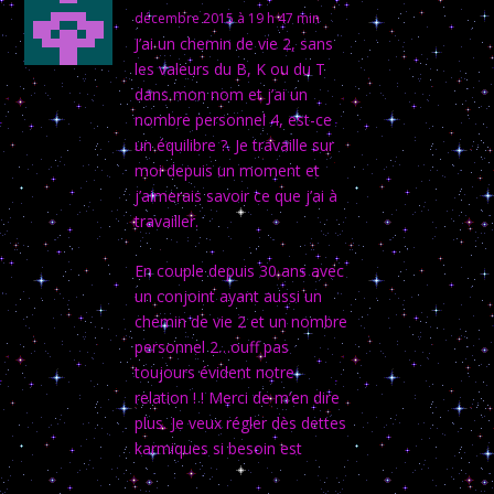
décembre 2015 à 19 h 47 min
J’ai un chemin de vie 2, sans
les valeurs du B, K ou du T
dans mon nom et j’ai un
nombre personnel 4, est-ce
un équilibre ?. Je travaille sur
moi depuis un moment et
j’aimerais savoir ce que j’ai à
travailler.
En couple depuis 30 ans avec
un conjoint ayant aussi un
chemin de vie 2 et un nombre
personnel 2…ouff pas
toujours évident notre
relation ! ! Merci de m’en dire
plus. Je veux régler dès dettes
karmiques si besoin est
RÉPONSE