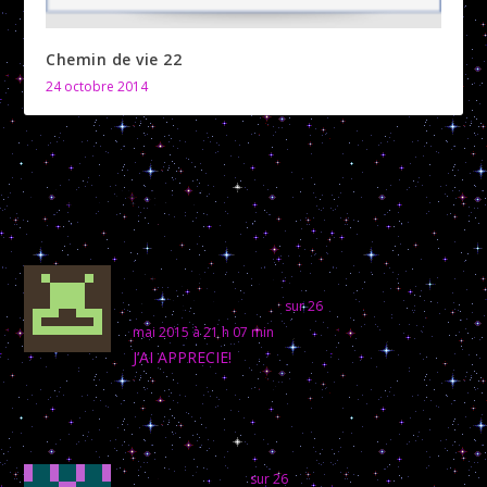
Chemin de vie 22
24 octobre 2014
2 COMMENTAIRES
mbingagbiani-te-
bedambi peguy
sur 26
mai 2015 à 21 h 07 min
J’AI APPRECIE!
RÉPONSE
Linda Alarie
sur 26