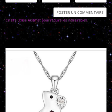
Ce site utilise Akismet pour réduire les indésirables.
En savoir
plus sur la façon dont les données de vos commentaires sont
traitées
.