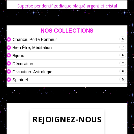
Superbe pendentif zodiaque plaqué argent et cristal
NOS COLLECTIONS
5
Chance, Porte Bonheur
7
Bien Être, Méditation
6
Bijoux
2
Décoration
6
Divination, Astrologie
5
Spirituel
REJOIGNEZ-NOUS