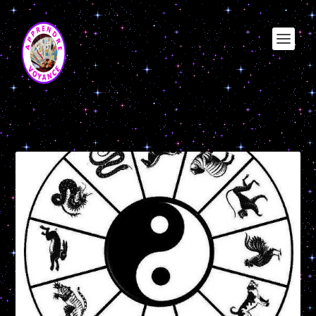
Étiquette :
element bois signe
chinois