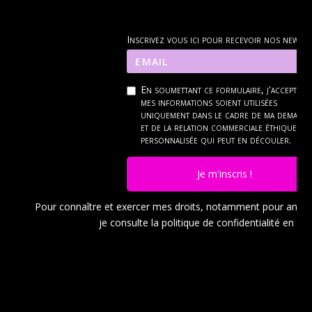
Inscrivez vous ici pour recevoir nos news
En soumettant ce formulaire, j'accepte q
mes informations soient utilisées
uniquement dans le cadre de ma demand
et de la relation commerciale éthique et
personnalisée qui peut en découler.
Je m'inscris !
Pour connaître et exercer mes droits, notamment pour ann
je consulte la politique de confidentialité en
cli