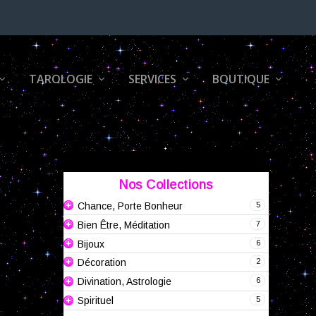
TAROLOGIE
SERVICES
BOUTIQUE
Nos Collections
5
Chance, Porte Bonheur
7
Bien Être, Méditation
6
Bijoux
2
Décoration
6
Divination, Astrologie
5
Spirituel