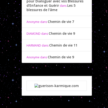
pour Dialoguer avec vos Blessures
d'Enfance et Guérir
Les 5
dans
blessures de l’âme
Chemin de vie 7
Anonyme
dans
Chemin de vie 9
DIAMOND
dans
Chemin de vie 11
HARMAND
dans
Chemin de vie 9
Anonyme
dans