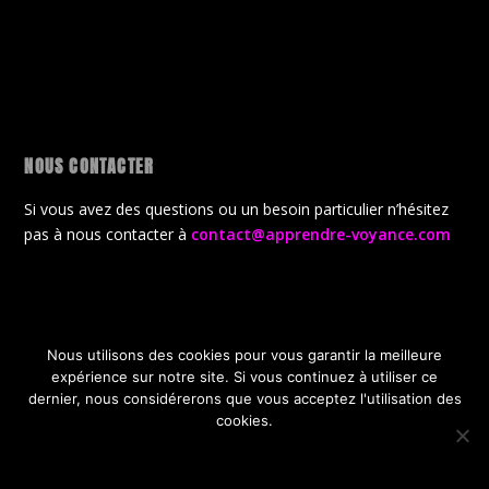
NOUS CONTACTER
Si vous avez des questions ou un besoin particulier n’hésitez
pas à nous contacter à
contact@apprendre-voyance.com
Nous utilisons des cookies pour vous garantir la meilleure
Conçu par
| Propulsé par
Elegant Themes
WordPress
expérience sur notre site. Si vous continuez à utiliser ce
CGV
Politique de confidentialité
dernier, nous considérerons que vous acceptez l'utilisation des
Politique de gestion des cookies
A propos de la boutique
cookies.
Offres Gratuites de lancement
OK
JE REFUSE