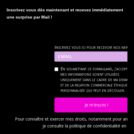
Inscrivez vous dès maintenant et recevez immédiatement
une surprise par Mail !
Inscrivez vous ici pour recevoir nos news
En soumettant ce formulaire, j'accepte q
mes informations soient utilisées
uniquement dans le cadre de ma demand
et de la relation commerciale éthique et
personnalisée qui peut en découler.
Je m'inscris !
Pour connaître et exercer mes droits, notamment pour ann
je consulte la politique de confidentialité en
cli