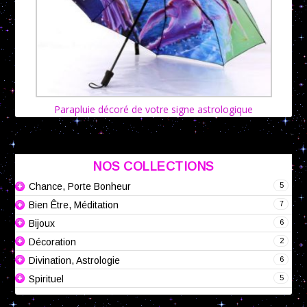
Parapluie décoré de votre signe astrologique
NOS COLLECTIONS
5
Chance, Porte Bonheur
7
Bien Être, Méditation
6
Bijoux
2
Décoration
6
Divination, Astrologie
5
Spirituel