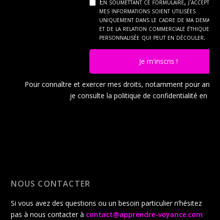
En soumettant ce formulaire, j'accepte q
mes informations soient utilisées
uniquement dans le cadre de ma demand
et de la relation commerciale éthique et
personnalisée qui peut en découler.
Je m'inscris !
Pour connaître et exercer mes droits, notamment pour ann
je consulte la politique de confidentialité en
cli
NOUS CONTACTER
Si vous avez des questions ou un besoin particulier n’hésitez
pas à nous contacter à
contact@apprendre-voyance.com