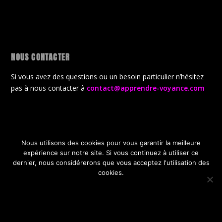
NOUS CONTACTER
Si vous avez des questions ou un besoin particulier n’hésitez
pas à nous contacter à
contact@apprendre-voyance.com
Nous utilisons des cookies pour vous garantir la meilleure
Conçu par
| Propulsé par
Elegant Themes
WordPress
expérience sur notre site. Si vous continuez à utiliser ce
CGV
Politique de confidentialité
dernier, nous considérerons que vous acceptez l'utilisation des
Politique de gestion des cookies
A propos de la boutique
cookies.
Offres Gratuites de lancement
OK
JE REFUSE
POLITIQUE DE CONFIDENTIALITÉ
< script type="text/javascript"> document.oncontextmenu = new