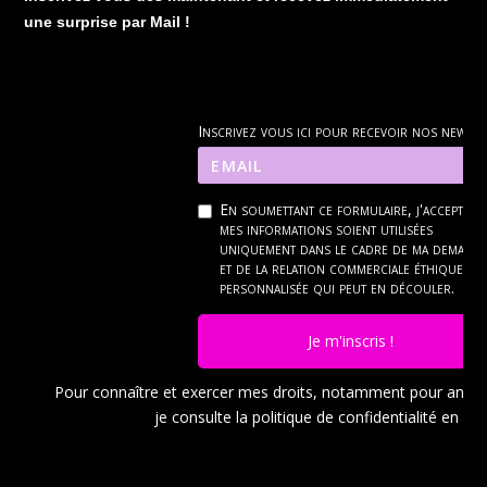
une surprise par Mail !
Inscrivez vous ici pour recevoir nos news
En soumettant ce formulaire, j'accepte q
mes informations soient utilisées
uniquement dans le cadre de ma demand
et de la relation commerciale éthique et
personnalisée qui peut en découler.
Je m'inscris !
Pour connaître et exercer mes droits, notamment pour ann
je consulte la politique de confidentialité en
cli