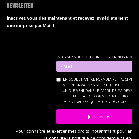
NEWSLETTER
Inscrivez vous dès maintenant et recevez immédiatement
une surprise par Mail !
Inscrivez vous ici pour recevoir nos news
En soumettant ce formulaire, j'accepte q
mes informations soient utilisées
uniquement dans le cadre de ma demand
et de la relation commerciale éthique et
personnalisée qui peut en découler.
Je m'inscris !
Pour connaître et exercer mes droits, notamment pour ann
je consulte la politique de confidentialité en
cli