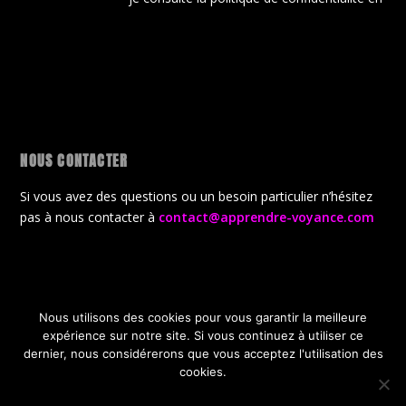
NOUS CONTACTER
Si vous avez des questions ou un besoin particulier n’hésitez
pas à nous contacter à
contact@apprendre-voyance.com
Nous utilisons des cookies pour vous garantir la meilleure
Conçu par
| Propulsé par
Elegant Themes
WordPress
expérience sur notre site. Si vous continuez à utiliser ce
CGV
Politique de confidentialité
dernier, nous considérerons que vous acceptez l'utilisation des
Politique de gestion des cookies
A propos de la boutique
cookies.
Offres Gratuites de lancement
OK
JE REFUSE