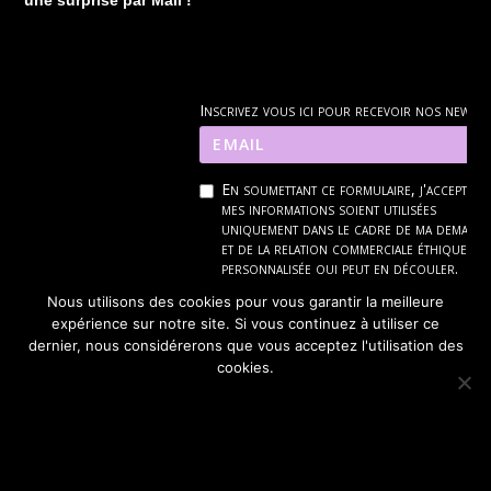
Inscrivez vous ici pour recevoir nos news
En soumettant ce formulaire, j'accepte q
mes informations soient utilisées
uniquement dans le cadre de ma demand
et de la relation commerciale éthique et
personnalisée qui peut en découler.
Nous utilisons des cookies pour vous garantir la meilleure
Je m'inscris !
expérience sur notre site. Si vous continuez à utiliser ce
dernier, nous considérerons que vous acceptez l'utilisation des
cookies.
Pour connaître et exercer mes droits, notamment pour ann
je consulte la politique de confidentialité en
cli
OK
JE REFUSE
POLITIQUE DE CONFIDENTIALITÉ