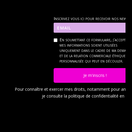
Inscrivez vous ici pour recevoir nos news
En soumettant ce formulaire, j'accepte q
mes informations soient utilisées
uniquement dans le cadre de ma demand
et de la relation commerciale éthique et
personnalisée qui peut en découler.
Je m'inscris !
Pour connaître et exercer mes droits, notamment pour ann
je consulte la politique de confidentialité en
cli