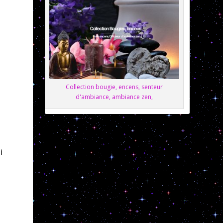
Collection bougie, encens, senteur
d'ambiance, ambiance zen,
i