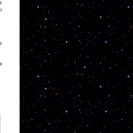
s
u
e
a