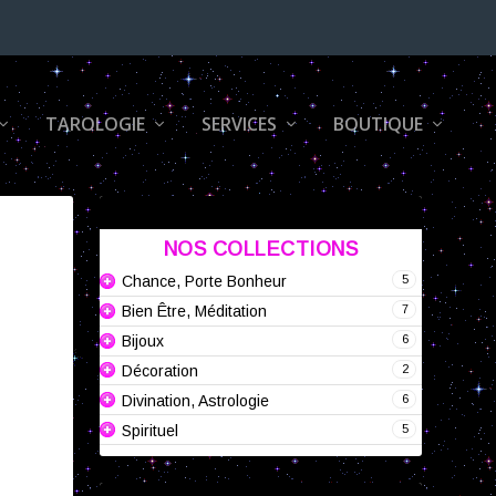
TAROLOGIE
SERVICES
BOUTIQUE
NOS COLLECTIONS
5
Chance, Porte Bonheur
7
Bien Être, Méditation
6
Bijoux
2
Décoration
6
Divination, Astrologie
5
Spirituel