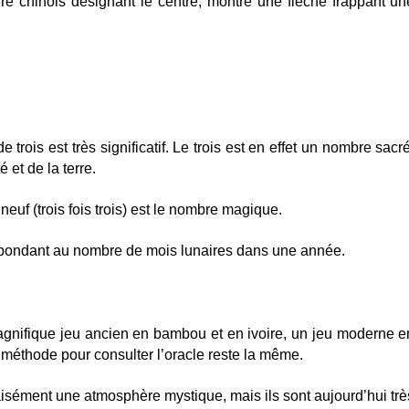
e chinois désignant le centre, montre une flèche frappant un
 trois est très significatif. Le trois est en effet un nombre sacré
é et de la terre.
neuf (trois fois trois) est le nombre magique.
rrespondant au nombre de mois lunaires dans une année.
nifique jeu ancien en bambou et en ivoire, un jeu moderne e
 méthode pour consulter l’oracle reste la même.
aisément une atmosphère mystique, mais ils sont aujourd’hui trè