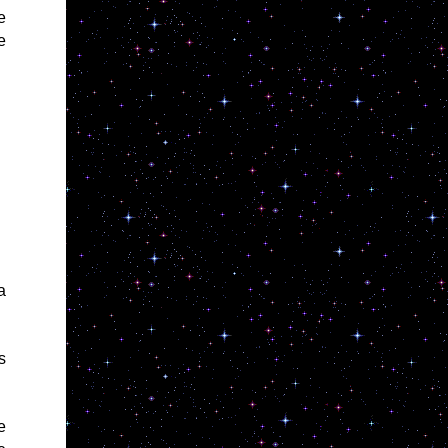
e
e
a
s
e