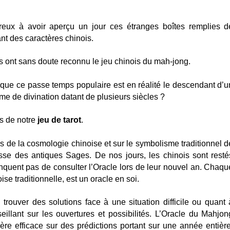
x à avoir aperçu un jour ces étranges boîtes remplies d
nt des caractères chinois.
us ont sans doute reconnu le jeu chinois du mah-jong.
que ce passe temps populaire est en réalité le descendant d’u
me de divination datant de plusieurs siècles ?
is de notre
jeu de tarot
.
s de la cosmologie chinoise et sur le symbolisme traditionnel d
esse des antiques Sages. De nos jours, les chinois sont resté
nquent pas de consulter l’Oracle lors de leur nouvel an. Chaqu
­se traditionnelle, est un oracle en soi.
trouver des solutions face à une situation difficile ou quant 
seillant sur les ouvertures et possibilités. L’Oracle du Mahjon
vère efficace sur des prédictions portant sur une année entière