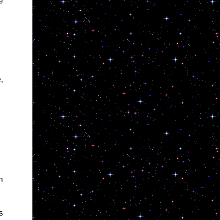
e
,
n
s