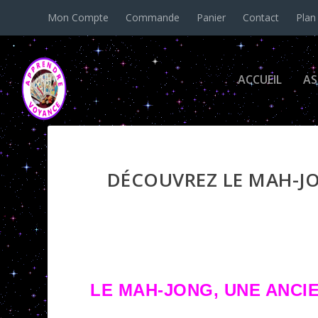
Mon Compte
Commande
Panier
Contact
Plan
ACCUEIL
AS
DÉCOUVREZ LE MAH-J
LE MAH-JONG, UNE ANCI