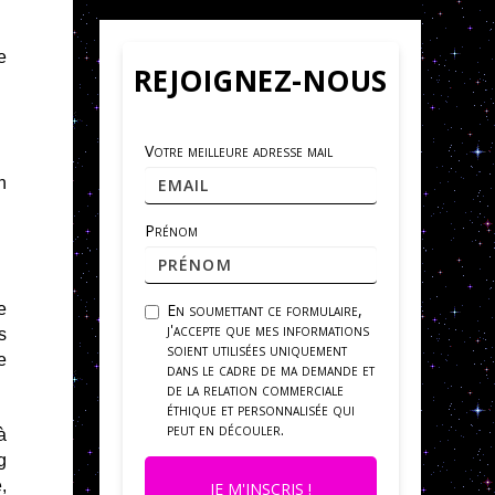
e
REJOIGNEZ-NOUS
Votre meilleure adresse mail
n
Prénom
e
En soumettant ce formulaire,
j'accepte que mes informations
s
soient utilisées uniquement
e
dans le cadre de ma demande et
de la relation commerciale
éthique et personnalisée qui
peut en découler.
à
g
,
JE M'INSCRIS !