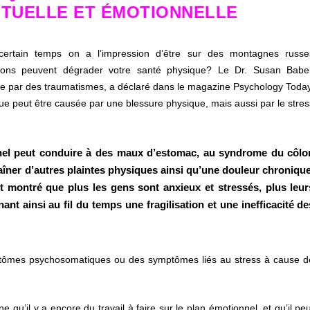
RITUELLE ET ÉMOTIONNELLE
n certain temps on a l’impression d’être sur des montagnes russe
ions peuvent dégrader votre santé physique? Le Dr. Susan Babel
e par des traumatismes, a déclaré dans le magazine Psychology Today
e peut être causée par une blessure physique, mais aussi par le stres
nel peut conduire à des maux d’estomac, au syndrome du côlo
raîner d’autres plaintes physiques ainsi qu’une douleur chronique
t montré que plus les gens sont anxieux et stressés, plus leur
ant ainsi au fil du temps une fragilisation et une inefficacité de
ptômes psychosomatiques ou des symptômes liés au stress à cause d
 qu’il y a encore du travail à faire sur le plan émotionnel, et qu’il pe