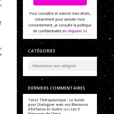
on
Pour connaître et exercer mes droits,
notamment pour annuler mon
T
consentement, je consulte la politique
de confidentialité en
cliquant ici
u
CATÉGORIES
e
DERNIERS COMMENTAIRES
Tarot Thérapeutique : Le Guide
pour Dialoguer avec vos Blessures
d'Enfance et Guérir
Les 5
dans
blessures de l’âme