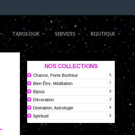
TAROLOGIE
SERVICES
BOUTIQUE
NOS COLLECTIONS
5
Chance, Porte Bonheur
7
Bien Être, Méditation
6
Bijoux
2
Décoration
6
Divination, Astrologie
5
Spirituel
T