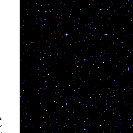
s
e
e