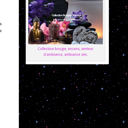
s
e
Collection bougie, encens, senteur
d'ambiance, ambiance zen,