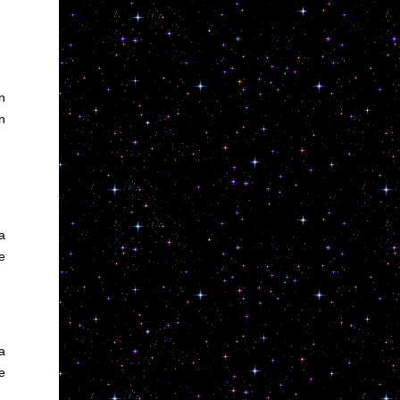
n
n
a
re
la
e