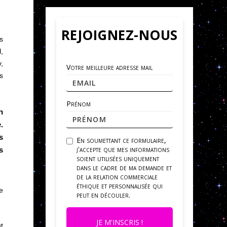
REJOIGNEZ-NOUS
s
,
,
Votre meilleure adresse mail
s
Prénom
n
.
s
En soumettant ce formulaire,
j'accepte que mes informations
s
soient utilisées uniquement
dans le cadre de ma demande et
de la relation commerciale
éthique et personnalisée qui
e
peut en découler.
JE M'INSCRIS !
ut