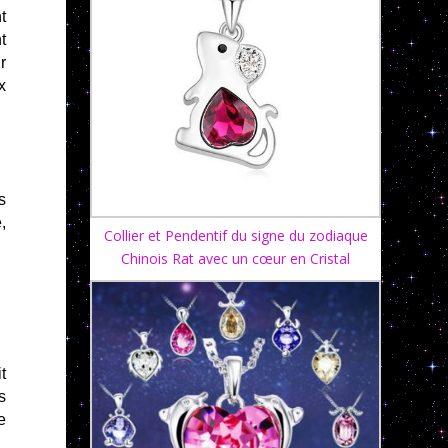
t
t
r
x
s
,
Collier et Pendentif du signe du zodiaque
Chinois Rat avec un cœur en Cristal
t
s
e