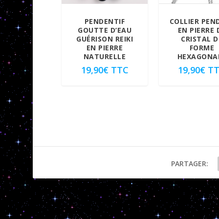
PENDENTIF
COLLIER PEN
GOUTTE D’EAU
EN PIERRE 
GUÉRISON REIKI
CRISTAL D
EN PIERRE
FORME
NATURELLE
HEXAGONA
19,90
€
TTC
19,90
€
T
PARTAGER:
Gémeaux : Santé