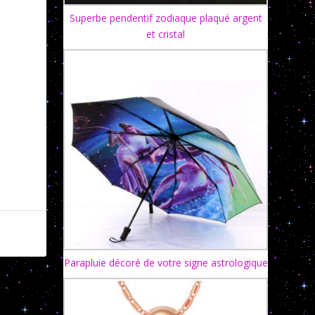
Superbe pendentif zodiaque plaqué argent
et cristal
Parapluie décoré de votre signe astrologique
 Amoureux