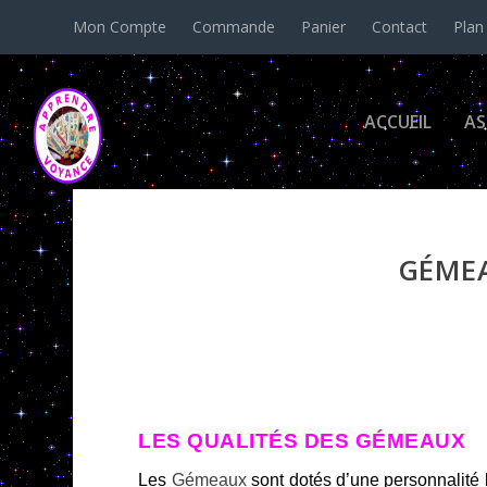
Mon Compte
Commande
Panier
Contact
Plan
ACCUEIL
AS
GÉMEA
LES QUALITÉS DES GÉMEAUX
Les
Gémeaux
sont dotés d’une personnalité br