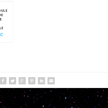
DULE
DE
E
LE
TC
Gémeaux :