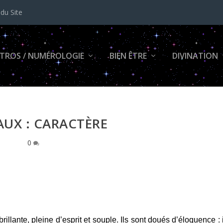
 du Site
TROS / NUMÉROLOGIE
BIEN ÊTRE
DIVINATION
UX : CARACTÈRE
0
illante, pleine d’esprit et souple. Ils sont doués d’éloquence : i