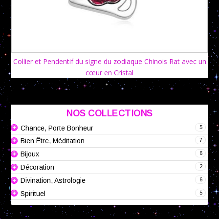
Collier et Pendentif du signe du zodiaque Chinois Rat avec un
cœur en Cristal
NOS COLLECTIONS
5
Chance, Porte Bonheur
7
Bien Être, Méditation
6
Bijoux
2
Décoration
6
Divination, Astrologie
5
Spirituel