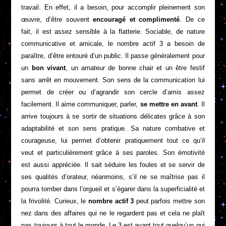
travail. En effet, il a besoin, pour accomplir pleinement son
œuvre, d’être souvent
encouragé et complimenté
. De ce
fait, il est assez sensible à la flatterie. Sociable, de nature
communicative et amicale, le nombre actif 3 a besoin de
paraître, d’être entouré d’un public. Il passe généralement pour
un
bon vivant
, un amateur de bonne chair et un être festif
sans arrêt en mouvement. Son sens de la communication lui
permet de créer ou d’agrandir son cercle d’amis assez
facilement. Il aime communiquer, parler,
se mettre en avant
. Il
arrive toujours à se sortir de situations délicates grâce à son
adaptabilité et son sens pratique. Sa nature combative et
courageuse, lui permet d’obtenir pratiquement tout ce qu’il
veut et particulièrement grâce à ses paroles. Son émotivité
est aussi appréciée. Il sait séduire les foules et se servir de
ses qualités d’orateur, néanmoins, s’il ne se maîtrise pas il
pourra tomber dans l’orgueil et s’égarer dans la superficialité et
la frivolité. Curieux, le
nombre actif 3
peut parfois mettre son
nez dans des affaires qui ne le regardent pas et cela ne plaît
pas toujours à tout le monde. Le 3 est avant tout quelqu’un qui