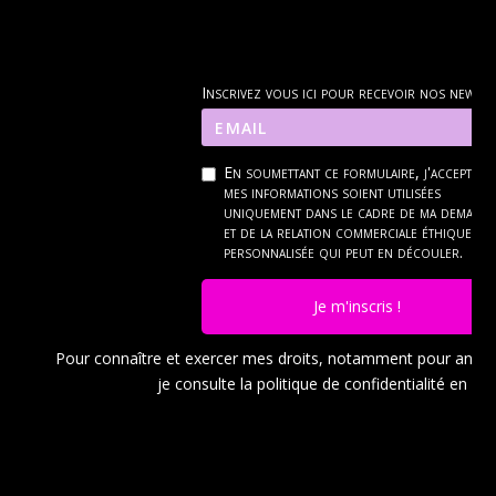
Inscrivez vous ici pour recevoir nos news
En soumettant ce formulaire, j'accepte q
mes informations soient utilisées
uniquement dans le cadre de ma demand
et de la relation commerciale éthique et
personnalisée qui peut en découler.
Je m'inscris !
Pour connaître et exercer mes droits, notamment pour ann
je consulte la politique de confidentialité en
cli