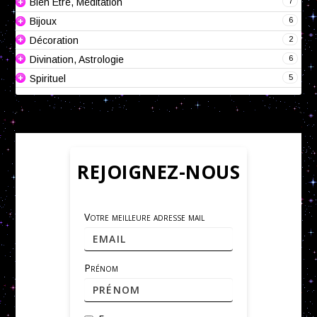
7
Bien Être, Méditation
6
Bijoux
2
Décoration
6
Divination, Astrologie
5
Spirituel
REJOIGNEZ-NOUS
Votre meilleure adresse mail
Prénom