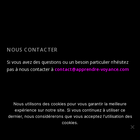
NOUS CONTACTER
Si vous avez des questions ou un besoin particulier n’hésitez
pas à nous contacter à
contact@apprendre-voyance.com
Nous utilisons des cookies pour vous garantir la meilleure
Conçu par
| Propulsé par
Elegant Themes
WordPress
expérience sur notre site. Si vous continuez à utiliser ce
CGV
Politique de confidentialité
dernier, nous considérerons que vous acceptez l'utilisation des
Politique de gestion des cookies
A propos de la boutique
cookies.
Offres Gratuites de lancement
OK
JE REFUSE