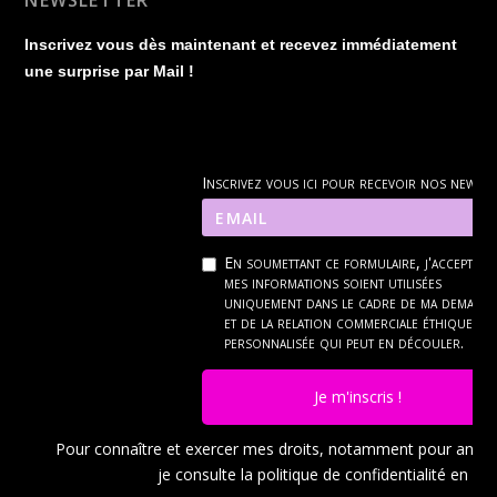
NEWSLETTER
Inscrivez vous dès maintenant et recevez immédiatement
une surprise par Mail !
Inscrivez vous ici pour recevoir nos news
En soumettant ce formulaire, j'accepte q
mes informations soient utilisées
uniquement dans le cadre de ma demand
et de la relation commerciale éthique et
personnalisée qui peut en découler.
Je m'inscris !
Pour connaître et exercer mes droits, notamment pour ann
je consulte la politique de confidentialité en
cli