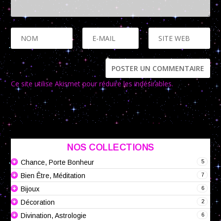
Ce site utilise Akismet pour réduire les indésirables.
En savoir
plus sur la façon dont les données de vos commentaires sont
traitées
.
NOS COLLECTIONS
5
Chance, Porte Bonheur
7
Bien Être, Méditation
6
Bijoux
2
Décoration
6
Divination, Astrologie