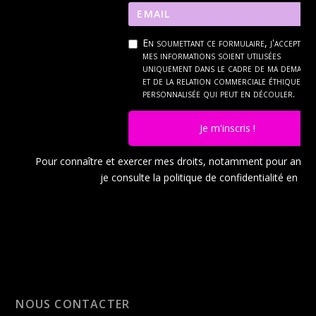
En soumettant ce formulaire, j'accepte q
mes informations soient utilisées
uniquement dans le cadre de ma demand
et de la relation commerciale éthique et
personnalisée qui peut en découler.
Je m'inscris !
Pour connaître et exercer mes droits, notamment pour ann
je consulte la politique de confidentialité en
cli
NOUS CONTACTER