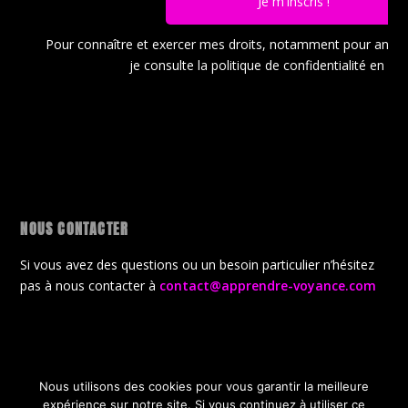
Je m'inscris !
Pour connaître et exercer mes droits, notamment pour ann
je consulte la politique de confidentialité en
cli
NOUS CONTACTER
Si vous avez des questions ou un besoin particulier n’hésitez
pas à nous contacter à
contact@apprendre-voyance.com
Nous utilisons des cookies pour vous garantir la meilleure
Conçu par
| Propulsé par
Elegant Themes
WordPress
expérience sur notre site. Si vous continuez à utiliser ce