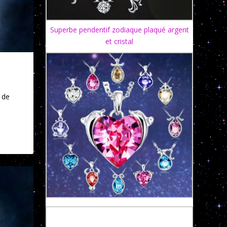
Superbe pendentif zodiaque plaqué argent
et cristal
 de