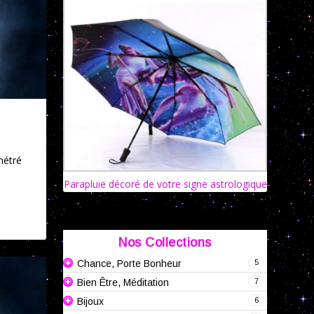
nétré
Parapluie décoré de votre signe astrologique
Nos Collections
5
Chance, Porte Bonheur
7
Bien Être, Méditation
6
Bijoux