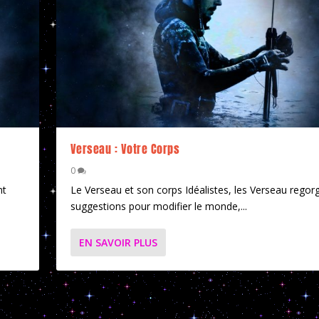
Verseau : Votre Corps
0
nt
Le Verseau et son corps Idéalistes, les Verseau regor
suggestions pour modifier le monde,...
EN SAVOIR PLUS