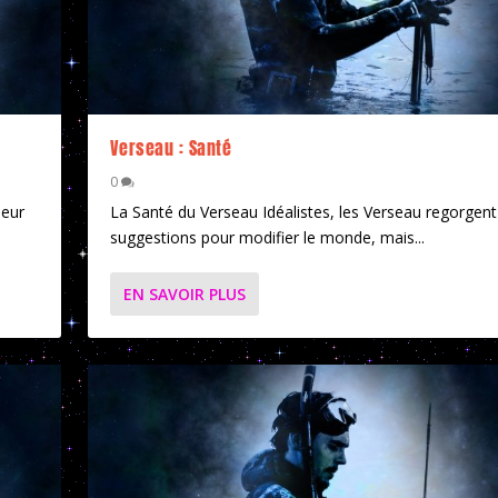
Verseau : Santé
0
neur
La Santé du Verseau Idéalistes, les Verseau regorgent
suggestions pour modifier le monde, mais...
EN SAVOIR PLUS