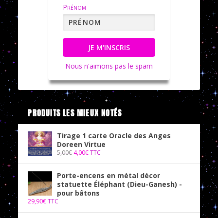
Prénom
JE M'INSCRIS
Nous n'aimons pas le spam
PRODUITS LES MIEUX NOTÉS
Tirage 1 carte Oracle des Anges
Doreen Virtue
5,00
€
4,00
€
TTC
Porte-encens en métal décor
statuette Éléphant (Dieu-Ganesh) -
pour bâtons
29,90
€
TTC