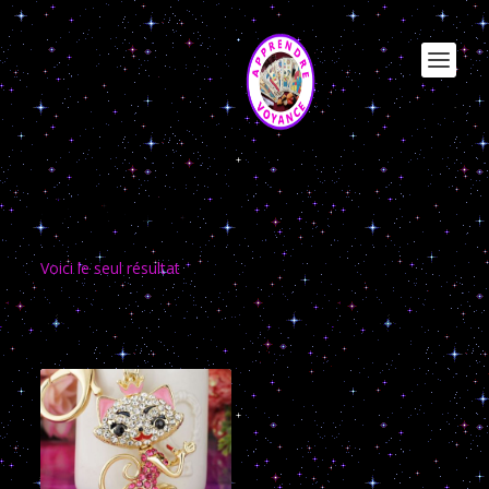
bijoux chats
Voici le seul résultat