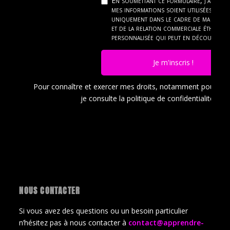
En soumettant ce formulaire, j'accept
mes informations soient utilisées
uniquement dans le cadre de ma dema
et de la relation commerciale éthique 
personnalisée qui peut en découler.
Je m'inscris !
Pour connaître et exercer mes droits, notamment pour a
je consulte la politique de confidentialité en
c
NOUS CONTACTER
Si vous avez des questions ou un besoin particulier
n’hésitez pas à nous contacter à
contact@apprendre-