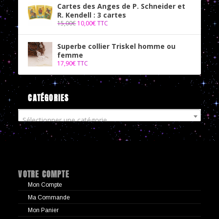
Cartes des Anges de P. Schneider et
R. Kendell : 3 cartes
15,00
€
10,00
€
TTC
Superbe collier Triskel homme ou
femme
17,90
€
TTC
CATÉGORIES
Sélectionner une catégorie
VOTRE COMPTE
Mon Compte
Ma Commande
Mon Panier