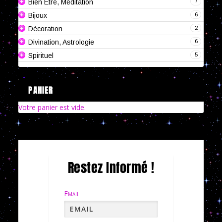
7
Bien Être, Méditation
6
Bijoux
2
Décoration
6
Divination, Astrologie
5
Spirituel
PANIER
Votre panier est vide.
Restez Informé !
Email