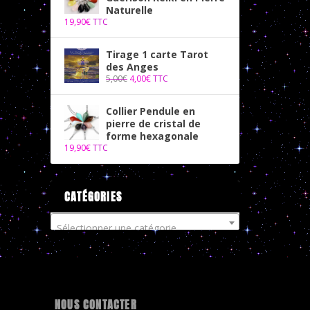
Naturelle
19,90
€
TTC
Tirage 1 carte Tarot
des Anges
5,00
€
4,00
€
TTC
Collier Pendule en
pierre de cristal de
forme hexagonale
19,90
€
TTC
CATÉGORIES
Sélectionner une catégorie
NOUS CONTACTER