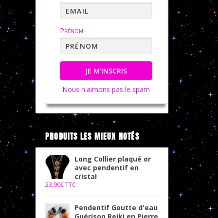
Prénom
JE M'INSCRIS
Nous n'aimons pas le spam
PRODUITS LES MIEUX NOTÉS
Long Collier plaqué or
avec pendentif en
cristal
23,90
€
TTC
Pendentif Goutte d'eau
Guérison Reiki en Pierre