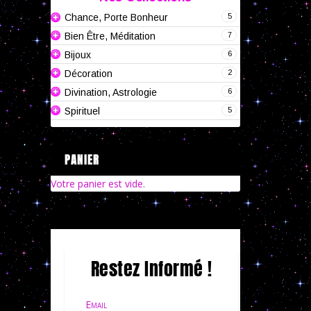
5
Chance, Porte Bonheur
7
Bien Être, Méditation
6
Bijoux
2
Décoration
6
Divination, Astrologie
5
Spirituel
PANIER
Votre panier est vide.
Restez Informé !
Email