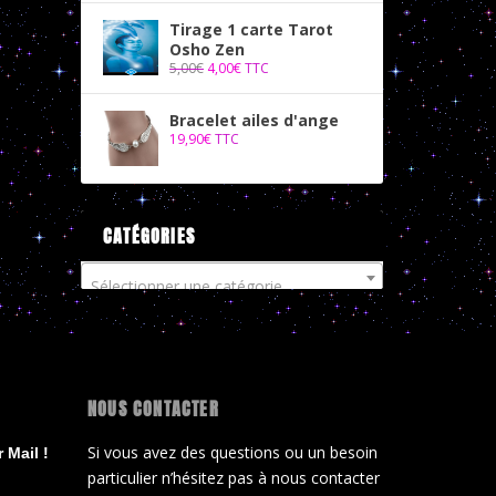
Tirage 1 carte Tarot
Osho Zen
5,00
€
4,00
€
TTC
Bracelet ailes d'ange
19,90
€
TTC
CATÉGORIES
Sélectionner une catégorie
NOUS CONTACTER
Si vous avez des questions ou un besoin
 Mail !
particulier n’hésitez pas à nous contacter