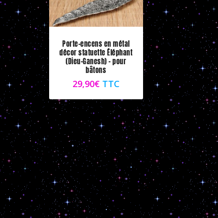
Porte-encens en métal
décor statuette Éléphant
(Dieu-Ganesh) – pour
bâtons
29,90
€
TTC