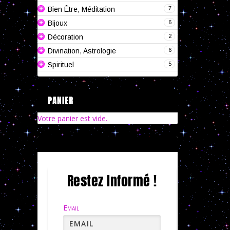
7
Bien Être, Méditation
6
Bijoux
2
Décoration
6
Divination, Astrologie
5
Spirituel
PANIER
Votre panier est vide.
Restez Informé !
Email