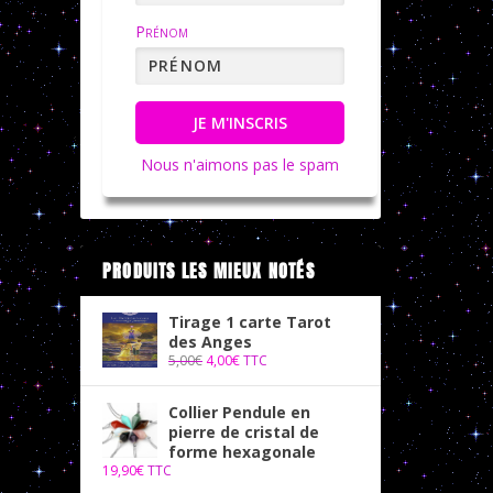
Prénom
JE M'INSCRIS
Nous n'aimons pas le spam
PRODUITS LES MIEUX NOTÉS
Tirage 1 carte Tarot
des Anges
5,00
€
4,00
€
TTC
Collier Pendule en
pierre de cristal de
forme hexagonale
19,90
€
TTC