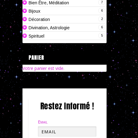
7
Bien Être, Méditation
6
Bijoux
2
Décoration
6
Divination, Astrologie
5
Spirituel
PANIER
Votre panier est vide.
Restez Informé !
Email