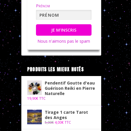
Prénom
JE M'INSCRIS
Nous n'aimons pas le spam
PRODUITS LES MIEUX NOTÉS
Pendentif Goutte d'eau
Guérison Reiki en Pierre
Naturelle
19,90
€
TTC
Tirage 1 carte Tarot
des Anges
5,00
€
4,00
€
TTC