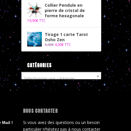
Collier Pendule en
pierre de cristal de
forme hexagonale
19,90
€
TTC
Tirage 1 carte Tarot
Osho Zen
5,00
€
4,00
€
TTC
CATÉGORIES
Sélectionner une catégorie
NOUS CONTACTER
Si vous avez des questions ou un besoin
 Mail !
particulier n’hésitez pas à nous contacter