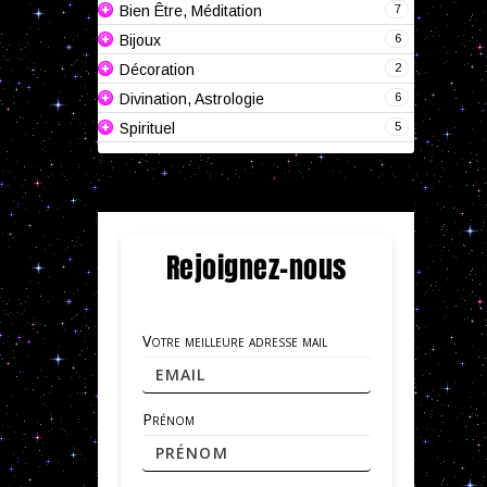
7
Bien Être, Méditation
6
Bijoux
2
Décoration
6
Divination, Astrologie
5
Spirituel
Rejoignez-nous
Votre meilleure adresse mail
Prénom