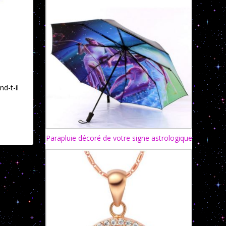
d-t-il
Parapluie décoré de votre signe astrologique