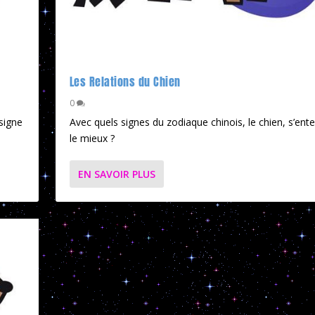
Les Relations du Chien
0
signe
Avec quels signes du zodiaque chinois, le chien, s’enten
le mieux ?
EN SAVOIR PLUS