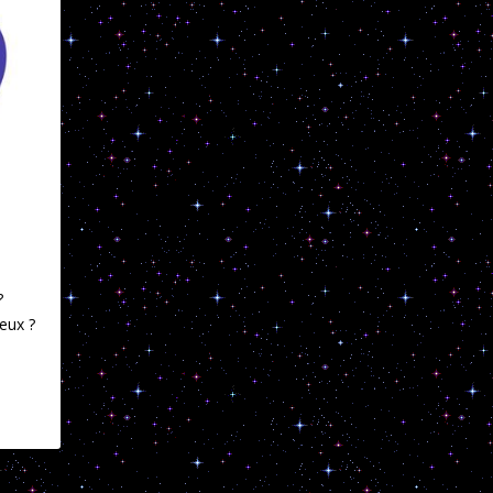
?
ieux ?