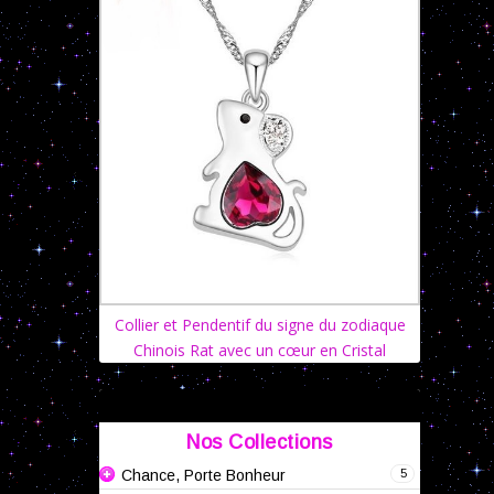
Collier et Pendentif du signe du zodiaque
Chinois Rat avec un cœur en Cristal
Nos Collections
5
Chance, Porte Bonheur