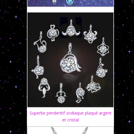
Superbe pendentif zodiaque plaqué argent
et cristal