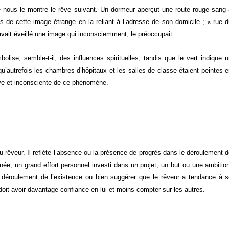
 nous le montre le rêve suivant. Un dormeur aperçut une route rouge sang
ns de cette image étrange en la reliant à l’adresse de son domicile ; « rue 
ait éveillé une image qui inconsciemment, le préoccupait.
lise, semble-t-il, des influences spirituelles, tandis que le vert indique 
 qu’autrefois les chambres d’hôpitaux et les salles de classe étaient peintes 
tive et inconsciente de ce phénomène.
rêveur. Il reflète l’absence ou la présence de progrès dans le déroulement 
rnée, un grand effort personnel investi dans un projet, un but ou une ambitio
 déroulement de l’existence ou bien suggérer que le rêveur a tendance à 
 doit avoir davantage confiance en lui et moins compter sur les autres.