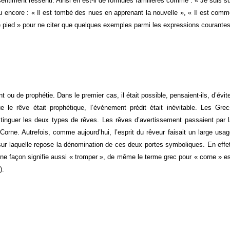
entiment ressenti. Ainsi en est-il de formules familières comme : « Je suis s
ou encore : « Il est tombé des nues en apprenant la nouvelle », « Il est com
s le pied » pour ne citer que quelques exemples parmi les expressions courantes
 ou de prophétie. Dans le premier cas, il était possible, pensaient-ils, d’évit
le rêve était prophétique, l’événement prédit était inévitable. Les Gre
stinguer les deux types de rêves. Les rêves d’avertissement passaient par 
Corne. Autrefois, comme aujourd’hui, l’esprit du rêveur faisait un large usa
sur laquelle repose la dénomination de ces deux portes symboliques. En effe
aine façon signifie aussi « tromper », de même le terme grec pour « corne » e
).