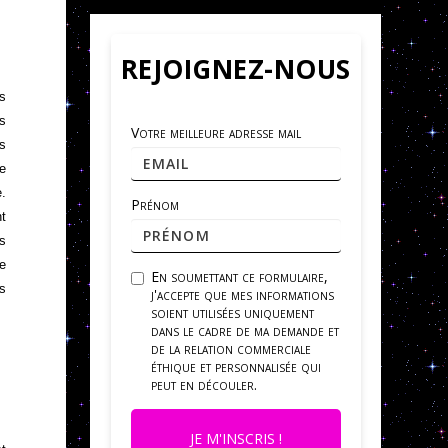
REJOIGNEZ-NOUS
ls
es
Votre meilleure adresse mail
us
ge
e.
Prénom
nt
s
ne
En soumettant ce formulaire,
is
j'accepte que mes informations
soient utilisées uniquement
dans le cadre de ma demande et
de la relation commerciale
éthique et personnalisée qui
peut en découler.
JE M'INSCRIS !