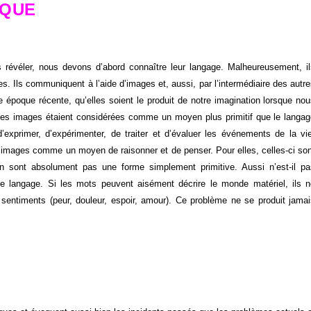
IQUE
révéler, nous devons d’abord connaître leur langage. Malheureusement, i
s. Ils communiquent à l’aide d’images et, aussi, par l’intermédiaire des autr
une époque récente, qu’elles soient le produit de notre imagination lorsque no
les images étaient considérées comme un moyen plus primitif que le langa
’exprimer, d’expérimenter, de traiter et d’évaluer les événements de la vi
 images comme un moyen de raisonner et de penser. Pour elles, celles-ci so
 sont absolument pas une forme simplement primitive. Aussi n’est-il pa
 langage. Si les mots peuvent aisément décrire le monde matériel, ils 
 sentiments (peur, douleur, espoir, amour). Ce problème ne se produit jama