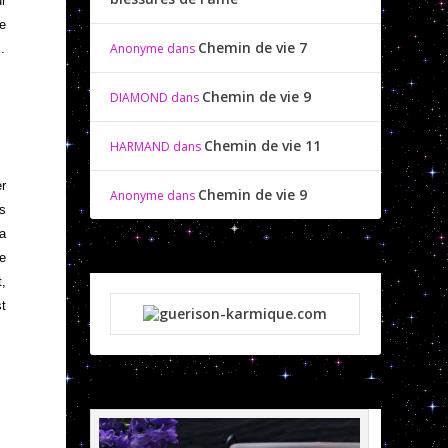
ur
me
Chemin de vie 7
Anonyme
dans
.
Chemin de vie 9
DIAMOND
dans
Chemin de vie 11
HARMAND
dans
er
Chemin de vie 9
Anonyme
dans
cs
la
ge
t,
st