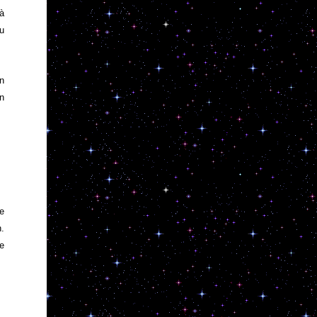
 à
du
un
en
de
n.
se