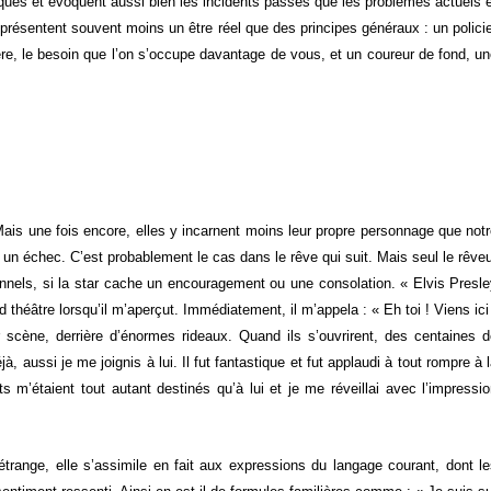
ues et évoquent aussi bien les incidents passés que les problèmes actuels 
présentent souvent moins un être réel que des principes généraux : un polici
mière, le besoin que l’on s’occupe davantage de vous, et un coureur de fond, u
ais une fois encore, elles y incarnent moins leur propre personnage que not
un échec. C’est probablement le cas dans le rêve qui suit. Mais seul le rêve
onnels, si la star cache un encouragement ou une consolation. « Elvis Presl
nd théâtre lorsqu’il m’aperçut. Immédiatement, il m’appela : « Eh toi ! Viens ici
scène, derrière d’énormes rideaux. Quand ils s’ouvrirent, des centaines 
à, aussi je me joignis à lui. Il fut fantastique et fut applaudi à tout rompre à 
 m’étaient tout autant destinés qu’à lui et je me réveillai avec l’impressi
trange, elle s’assimile en fait aux expressions du langage courant, dont l