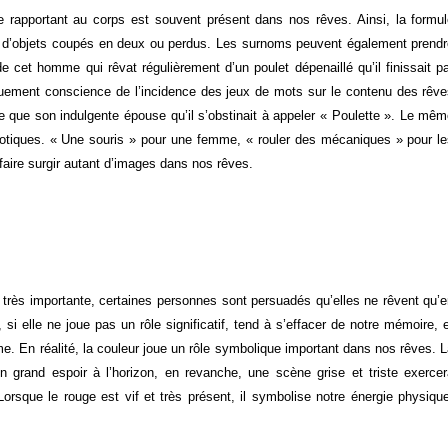
rapportant au corps est souvent présent dans nos rêves. Ainsi, la formu
r d’objets coupés en deux ou perdus. Les surnoms peuvent également prend
 cet homme qui rêvat régulièrement d’un poulet dépenaillé qu’il finissait p
usquement conscience de l’incidence des jeux de mots sur le contenu des rêv
tre que son indulgente épouse qu’il s’obstinait à appeler « Poulette ». Le mê
otiques. « Une souris » pour une femme, « rouler des mécaniques » pour l
 faire surgir autant d’images dans nos rêves.
 très importante, certaines personnes sont persuadés qu’elles ne rêvent qu’
, si elle ne joue pas un rôle significatif, tend à s’effacer de notre mémoire, 
 En réalité, la couleur joue un rôle symbolique important dans nos rêves. 
un grand espoir à l’horizon, en revanche, une scène grise et triste exerce
orsque le rouge est vif et très présent, il symbolise notre énergie physiqu