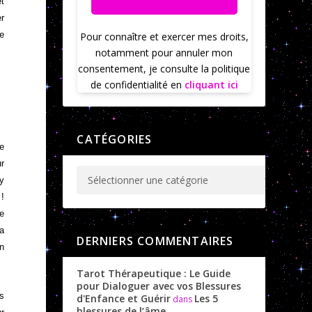
et
er
ne
Pour connaître et exercer mes droits,
notamment pour annuler mon
consentement, je consulte la politique
de confidentialité en
cliquant ici
CATÉGORIES
re
ur
ey
 !
de
la
DERNIERS COMMENTAIRES
on
Tarot Thérapeutique : Le Guide
pour Dialoguer avec vos Blessures
es
d'Enfance et Guérir
Les 5
dans
blessures de l’âme