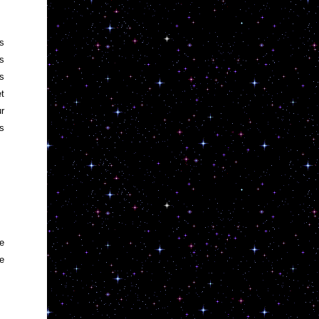
es
os
us
et
ur
es
de
ue