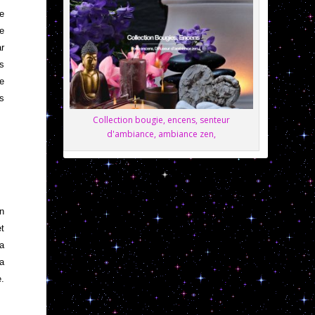
le
re
ar
es
me
es
Collection bougie, encens, senteur
d'ambiance, ambiance zen,
en
et
La
ra
e.