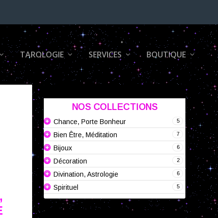
TAROLOGIE
SERVICES
BOUTIQUE
NOS COLLECTIONS
5
Chance, Porte Bonheur
7
Bien Être, Méditation
6
Bijoux
2
Décoration
6
Divination, Astrologie
5
Spirituel
,
E