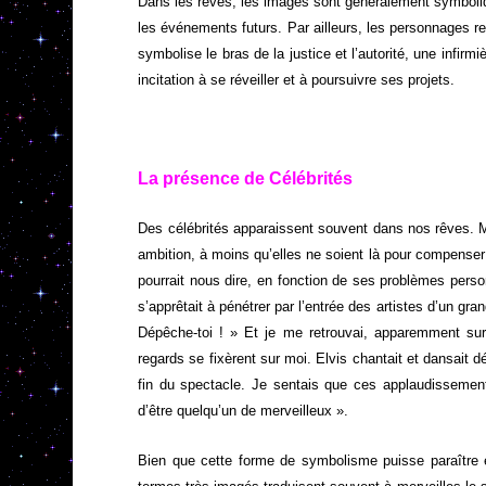
Dans les rêves, les images sont généralement symboliq
les événements futurs. Par ailleurs, les personnages re
symbolise le bras de la justice et l’autorité, une infir
incitation à se réveiller et à poursuivre ses projets.
La présence de Célébrités
Des célébrités apparaissent souvent dans nos rêves. M
ambition, à moins qu’elles ne soient là pour compenser 
pourrait nous dire, en fonction de ses problèmes pers
s’apprêtait à pénétrer par l’entrée des artistes d’un gra
Dépêche-toi ! » Et je me retrouvai, apparemment sur 
regards se fixèrent sur moi. Elvis chantait et dansait déj
fin du spectacle. Je sentais que ces applaudissements
d’être quelqu’un de merveilleux ».
Bien que cette forme de symbolisme puisse paraître é