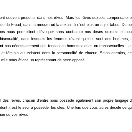
sont souvent présents dans nos rêves. Mais les rêves sexuels compensatoir
que de Freud, dans la mesure où la sexualité n’est plus un sujet tabou. De n
azines nous permettent d’évoquer sans contrainte nos désirs sexuels et no
 bisexualité, dans lesquels les femmes rêvent qu’elles sont des hommes, 
sent pas nécessairement des tendances homosexuelles ou transsexuelles. Le
 et féminin qui existent dans la personnalité de chacun. Selon certains, c
aquelle nous étions un représentant de sexe opposé.
el des rêves, chacun d’entre nous possède également son propre langage 
dont il est le seul à posséder les clés. Une fois que vous aurez décelé ce q
tion de vos rêves.