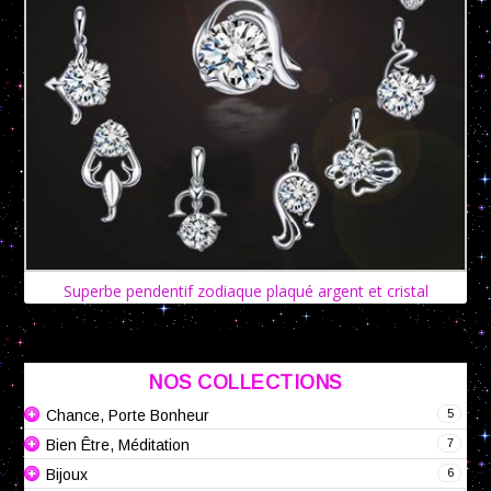
Superbe pendentif zodiaque plaqué argent et cristal
NOS COLLECTIONS
5
Chance, Porte Bonheur
7
Bien Être, Méditation
6
Bijoux