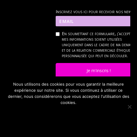
Inscrivez vous ici pour recevoir nos news
En soumettant ce formulaire, j'accepte q
mes informations soient utilisées
uniquement dans le cadre de ma demand
et de la relation commerciale éthique et
personnalisée qui peut en découler.
Je m'inscris !
Nous utilisons des cookies pour vous garantir la meilleure
Pour connaître et exercer mes droits, notamment pour ann
expérience sur notre site. Si vous continuez à utiliser ce
je consulte la politique de confidentialité en
cli
dernier, nous considérerons que vous acceptez l'utilisation des
cookies.
OK
JE REFUSE
POLITIQUE DE CONFIDENTIALITÉ