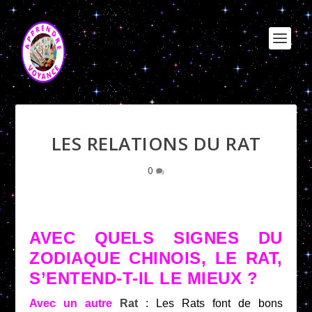
LES RELATIONS DU RAT
0
AVEC QUELS SIGNES DU
ZODIAQUE CHINOIS, LE RAT,
S’ENTEND-T-IL LE MIEUX ?
Avec un autre
Rat
: Les Rats font de bons