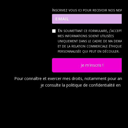
Inscrivez vous ici pour recevoir nos news
En soumettant ce formulaire, j'accepte q
mes informations soient utilisées
uniquement dans le cadre de ma demand
et de la relation commerciale éthique et
personnalisée qui peut en découler.
Je m'inscris !
Pour connaître et exercer mes droits, notamment pour ann
je consulte la politique de confidentialité en
cli